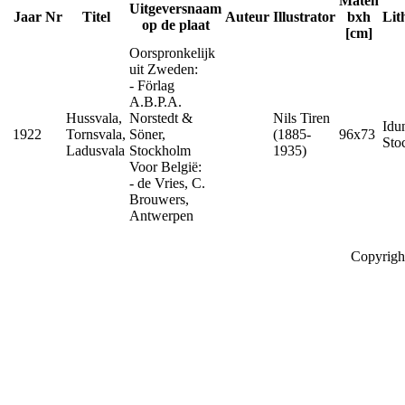
Maten
Uitgeversnaam
Jaar
Nr
Titel
Auteur
Illustrator
bxh
Lit
op de plaat
[cm]
Oorspronkelijk
uit Zweden:
- Förlag
A.B.P.A.
Hussvala,
Norstedt &
Nils Tiren
Idu
1922
Tornsvala,
Söner,
(1885-
96x73
Sto
Ladusvala
Stockholm
1935)
Voor België:
- de Vries, C.
Brouwers,
Antwerpen
Copyrigh