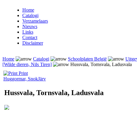
Home
Catalogi
Verzamelaars
Nieuws
Links
Contact
Disclaimer
Home
Catalogi
Schoolplaten België
Uitge
[Wilde dieren, Nils Tiren]
Hussvala, Tornsvala, Ladusvala
Print
Huggormar, Snok
Järv
Hussvala, Tornsvala, Ladusvala