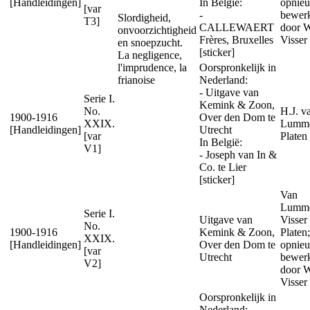
[Handleidingen]
In België:
opnie
[var
-
bewer
Slordigheid,
T3]
CALLEWAERT
door W
onvoorzichtigheid
Frères, Bruxelles
Visser
en snoepzucht.
[sticker]
La negligence,
l'imprudence, la
Oorspronkelijk in
frianoise
Nederland:
- Uitgave van
Serie I.
Kemink & Zoon,
No.
H.J. v
1900-1916
Over den Dom te
XXIX.
Lumm
[Handleidingen]
Utrecht
[var
Platen
In België:
V1]
- Joseph van In &
Co. te Lier
[sticker]
Van
Lumme
Serie I.
Uitgave van
Visser
No.
1900-1916
Kemink & Zoon,
Platen;
XXIX.
[Handleidingen]
Over den Dom te
opnie
[var
Utrecht
bewer
V2]
door W
Visser
Oorspronkelijk in
Nederland: