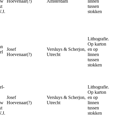
uw
Hoevenaar(?)
Amsterdam
linnen
kt
tussen
.J.
stokken
Lithografie.
Op karton
an
Josef
Versluys & Scherjon,
en op
el
Hoevenaar(?)
Utrecht
linnen
tussen
stokken
l-
Lithografie.
Op karton
Josef
Versluys & Scherjon,
en op
uw
Hoevenaar(?)
Utrecht
linnen
kt
tussen
.J.
stokken