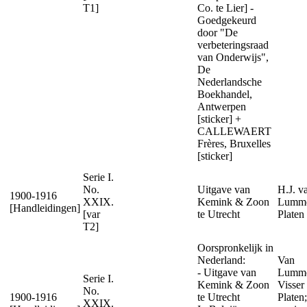
T1]
Co. te Lier] -
Goedgekeurd
door "De
verbeteringsraad
van Onderwijs",
De
Nederlandsche
Boekhandel,
Antwerpen
[sticker] +
CALLEWAERT
Frères, Bruxelles
[sticker]
Serie I.
No.
Uitgave van
H.J. v
1900-1916
XXIX.
Kemink & Zoon
Lumm
[Handleidingen]
[var
te Utrecht
Platen
T2]
Oorspronkelijk in
Nederland:
Van
- Uitgave van
Lumme
Serie I.
Kemink & Zoon
Visser
No.
1900-1916
te Utrecht
Platen;
XXIX.