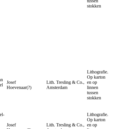
tussen
stokken
Lithografie.
Op karton
an
Josef
Lith. Tresling & Co.,
en op
el
Hoevenaar(?)
Amsterdam
linnen
tussen
stokken
l-
Lithografie.
Op karton
Josef
Lith. Tresling & Co.,
en op