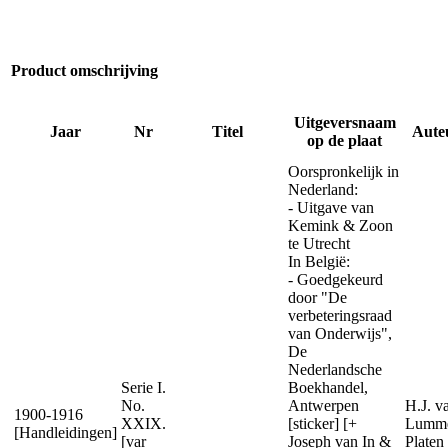
Product omschrijving
Uitgeversnaam
Jaar
Nr
Titel
Aute
op de plaat
Oorspronkelijk in
Nederland:
- Uitgave van
Kemink & Zoon
te Utrecht
In België:
- Goedgekeurd
door "De
verbeteringsraad
van Onderwijs",
De
Nederlandsche
Serie I.
Boekhandel,
No.
Antwerpen
H.J. v
1900-1916
XXIX.
[sticker] [+
Lumm
[Handleidingen]
[var
Joseph van In &
Platen