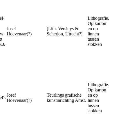
l-
Lithografie.
Op karton
Josef
[Lith. Versluys &
en op
uw
Hoevenaar(?)
Scherjon, Utrecht?]
linnen
kt
tussen
.J.
stokken
Lithografie.
Op karton
Josef
Teurlings grafische
en op
l's
Hoevenaar(?)
kunstinrichting Amst.
linnen
tussen
stokken