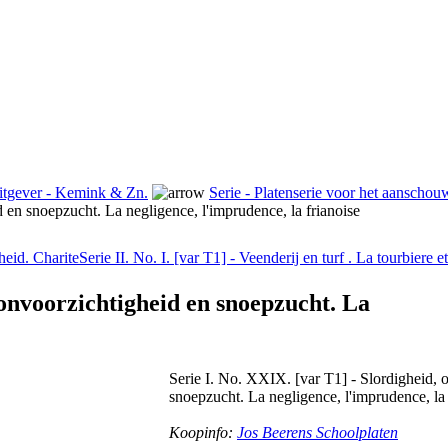
itgever - Kemink & Zn.
Serie - Platenserie voor het aanscho
 en snoepzucht. La negligence, l'imprudence, la frianoise
heid. Charite
Serie II. No. I. [var T1] - Veenderij en turf . La tourbiere e
 onvoorzichtigheid en snoepzucht. La
Serie I. No. XXIX. [var T1] - Slordigheid, 
snoepzucht. La negligence, l'imprudence, la 
Koopinfo:
Jos Beerens Schoolplaten