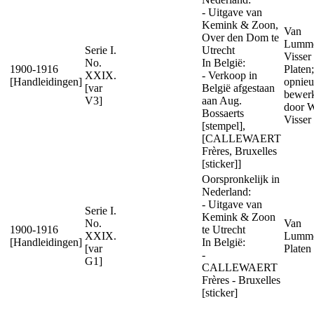
- Uitgave van
Kemink & Zoon,
Van
Over den Dom te
Lumme
Serie I.
Utrecht
Visser
No.
In België:
1900-1916
Platen;
XXIX.
- Verkoop in
[Handleidingen]
opnie
[var
België afgestaan
bewer
V3]
aan Aug.
door W
Bossaerts
Visser
[stempel],
[CALLEWAERT
Frères, Bruxelles
[sticker]]
Oorspronkelijk in
Nederland:
- Uitgave van
Serie I.
Kemink & Zoon
No.
Van
1900-1916
te Utrecht
XXIX.
Lumme
[Handleidingen]
In België:
[var
Platen
-
G1]
CALLEWAERT
Frères - Bruxelles
[sticker]