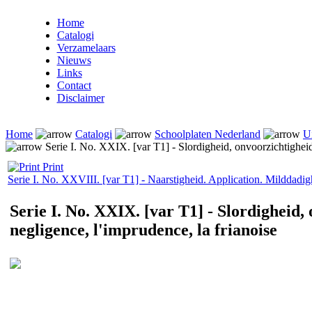
Home
Catalogi
Verzamelaars
Nieuws
Links
Contact
Disclaimer
Home
Catalogi
Schoolplaten Nederland
U
Serie I. No. XXIX. [var T1] - Slordigheid, onvoorzichtigheid
Print
Serie I. No. XXVIII. [var T1] - Naarstigheid. Application. Milddadig
Serie I. No. XXIX. [var T1] - Slordigheid,
negligence, l'imprudence, la frianoise