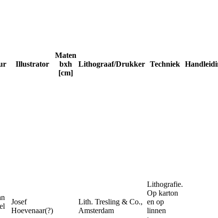
Maten
ur
Illustrator
bxh
Lithograaf/Drukker
Techniek
Handleidi
[cm]
Lithografie.
Op karton
an
Josef
Lith. Tresling & Co.,
en op
el
Hoevenaar(?)
Amsterdam
linnen