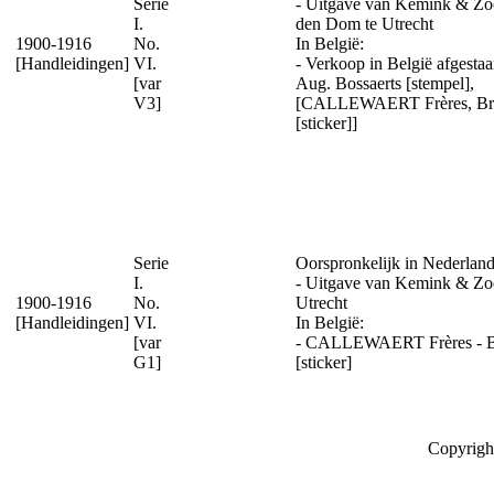
Serie
- Uitgave van Kemink & Zo
I.
den Dom te Utrecht
1900-1916
No.
In België:
[Handleidingen]
VI.
- Verkoop in België afgesta
[var
Aug. Bossaerts [stempel],
V3]
[CALLEWAERT Frères, Bru
[sticker]]
Serie
Oorspronkelijk in Nederland
I.
- Uitgave van Kemink & Zo
1900-1916
No.
Utrecht
[Handleidingen]
VI.
In België:
[var
- CALLEWAERT Frères - B
G1]
[sticker]
Copyrigh