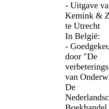
- Uitgave v
Kemink & 
te Utrecht
In België:
- Goedgeke
door "De
verbeterings
van Onderwi
De
Nederlands
Boekhandel