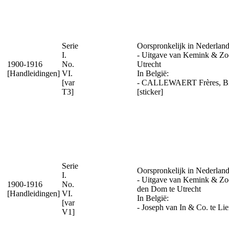
Serie
Oorspronkelijk in Nederland
I.
- Uitgave van Kemink & Zo
1900-1916
No.
Utrecht
[Handleidingen]
VI.
In België:
[var
- CALLEWAERT Frères, Br
T3]
[sticker]
Serie
Oorspronkelijk in Nederland
I.
- Uitgave van Kemink & Zo
1900-1916
No.
den Dom te Utrecht
[Handleidingen]
VI.
In België:
[var
- Joseph van In & Co. te Lier
V1]