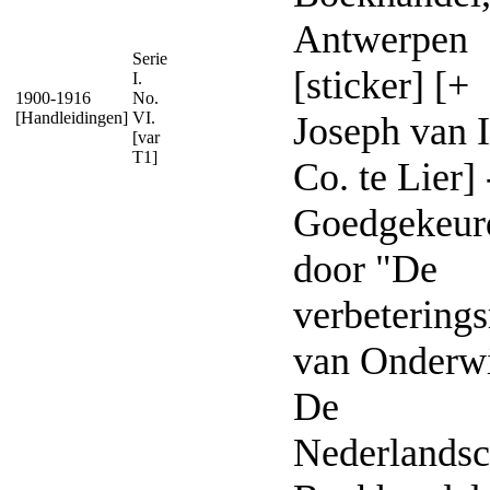
Antwerpen
Serie
[sticker] [+
I.
1900-1916
No.
[Handleidingen]
VI.
Joseph van 
[var
T1]
Co. te Lier] 
Goedgekeur
door "De
verbeterings
van Onderwi
De
Nederlands