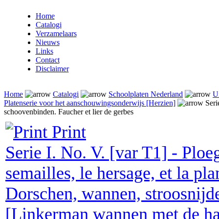
Home
Catalogi
Verzamelaars
Nieuws
Links
Contact
Disclaimer
Home
Catalogi
Schoolplaten Nederland
U
Platenserie voor het aanschouwingsonderwijs [Herzien]
Seri
schoovenbinden. Faucher et lier de gerbes
Print
Serie I. No. V. [var T1] - Ploe
semailles, le hersage, et la p
Dorschen, wannen, stroosnijden
[Linkerman wannen met de h