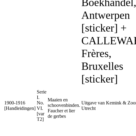
Boekhandel
Antwerpen
[sticker] +
CALLEWA
Frères,
Bruxelles
[sticker]
Serie
I.
Maaien en
1900-1916
No.
Uitgave van Kemink & Zoon
schoovenbinden.
[Handleidingen]
VI.
Utrecht
Faucher et lier
[var
de gerbes
T2]