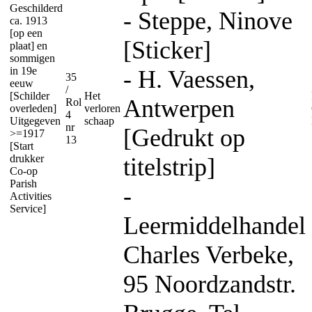
Geschilderd
- Steppe, Ninove
ca. 1913
[op een
[Sticker]
plaat] en
sommigen
in 19e
- H. Vaessen,
35
eeuw
/
[Schilder
Het
Antwerpen
Rol
overleden]
verloren
4
Uitgegeven
schaap
nr
[Gedrukt op
>=1917
13
[Start
drukker
titelstrip]
Co-op
Parish
-
Activities
Service]
Leermiddelhandel
Charles Verbeke,
95 Noordzandstr.