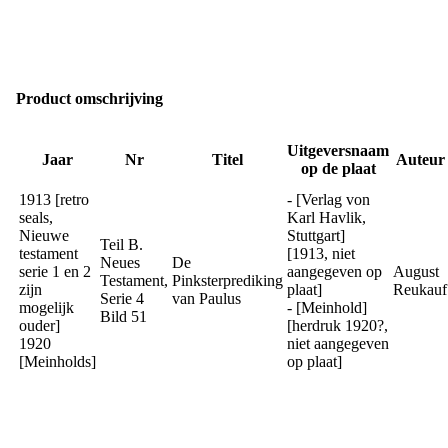
Product omschrijving
Uitgeversnaam
Jaar
Nr
Titel
Auteur
op de plaat
1913 [retro
- [Verlag von
seals,
Karl Havlik,
Nieuwe
Stuttgart]
Teil B.
testament
[1913, niet
Neues
De
serie 1 en 2
aangegeven op
August
Testament,
Pinksterprediking
zijn
plaat]
Reukauf
Serie 4
van Paulus
mogelijk
- [Meinhold]
Bild 51
ouder]
[herdruk 1920?,
1920
niet aangegeven
[Meinholds]
op plaat]