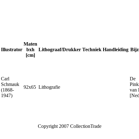
Maten
Illustrator
bxh
Lithograaf/Drukker
Techniek
Handleiding
Bij
[cm]
Carl
De
Schmauk
Pink
92x65
Lithografie
(1868-
van 
1947)
[Ned
Copyright 2007 CollectionTrade