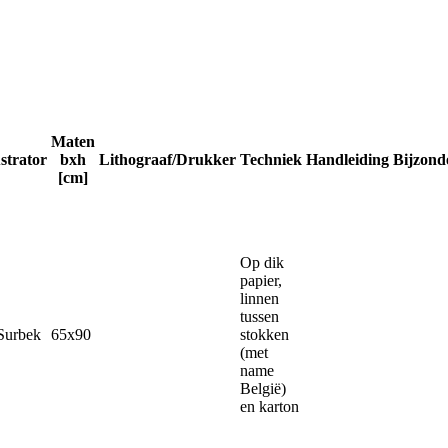
Maten
ustrator
bxh
Lithograaf/Drukker
Techniek
Handleiding
Bijzond
[cm]
Op dik
papier,
linnen
tussen
Surbek
65x90
stokken
(met
name
België)
en karton