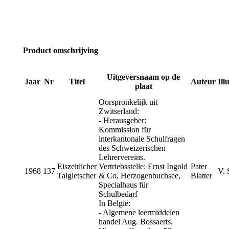
Product omschrijving
Uitgeversnaam op de
Jaar
Nr
Titel
Auteur
Ill
plaat
Oorspronkelijk uit
Zwitserland:
- Herausgeber:
Kommission für
interkantonale Schulfragen
des Schweizerischen
Lehrervereins.
Eiszeitlicher
Vertriebsstelle: Ernst Ingold
Pater
1968
137
V. 
Talgletscher
& Co, Herzogenbuchsee,
Blatter
Specialhaus für
Schulbedarf
In België:
- Algemene leermiddelen
handel Aug. Bossaerts,