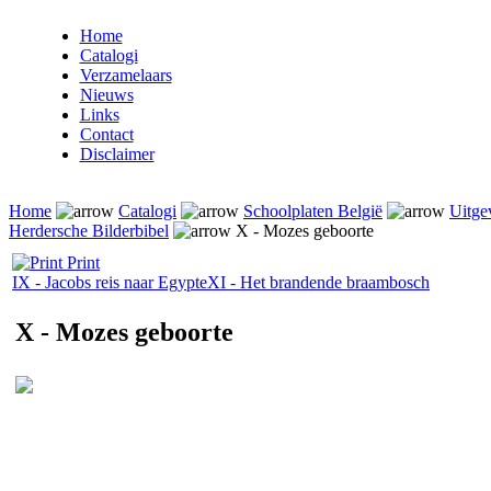
Home
Catalogi
Verzamelaars
Nieuws
Links
Contact
Disclaimer
Home
Catalogi
Schoolplaten België
Uitge
Herdersche Bilderbibel
X - Mozes geboorte
Print
IX - Jacobs reis naar Egypte
XI - Het brandende braambosch
X - Mozes geboorte