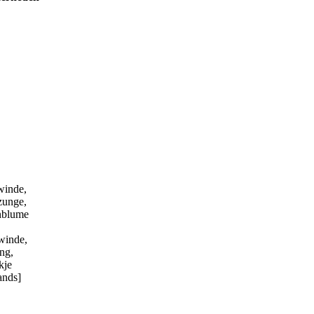
winde,
zunge,
nblume
winde,
ng,
kje
ands]