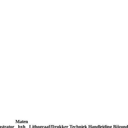
Maten
ustrator
bxh
Lithograaf/Drukker
Techniek
Handleiding
Bijzon