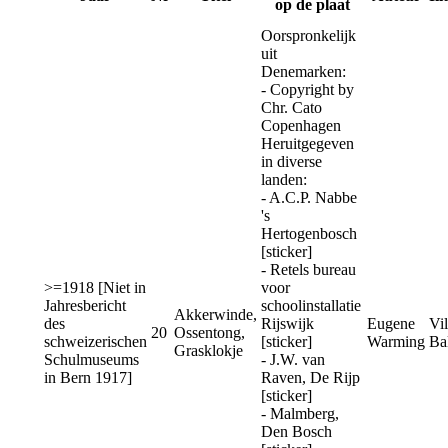
op de plaat
Oorspronkelijk
uit
Denemarken:
- Copyright by
Chr. Cato
Copenhagen
Heruitgegeven
in diverse
landen:
- A.C.P. Nabbe
's
Hertogenbosch
[sticker]
- Retels bureau
>=1918 [Niet in
voor
Jahresbericht
schoolinstallatie
Akkerwinde,
des
Rijswijk
Eugene
Vi
20
Ossentong,
schweizerischen
[sticker]
Warming
Ba
Grasklokje
Schulmuseums
- J.W. van
in Bern 1917]
Raven, De Rijp
[sticker]
- Malmberg,
Den Bosch