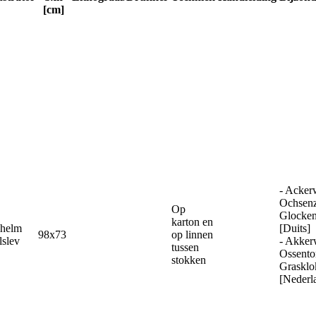
[cm]
- Acker
Ochsen
Op
Glocke
karton en
lhelm
[Duits]
98x73
op linnen
lslev
- Akker
tussen
Ossento
stokken
Grasklo
[Nederl