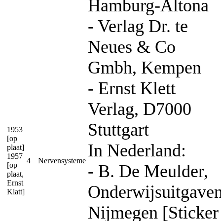
Hamburg-Altona
- Verlag Dr. te
Neues & Co
Gmbh, Kempen
- Ernst Klett
Verlag, D7000
Stuttgart
1953
[op
In Nederland:
plaat]
1957
4
Nervensysteme
[op
- B. De Meulder,
plaat,
Ernst
Onderwijsuitgaven
Klatt]
Nijmegen [Sticker