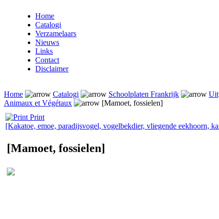
Home
Catalogi
Verzamelaars
Nieuws
Links
Contact
Disclaimer
Home
Catalogi
Schoolplaten Frankrijk
Uit
Animaux et Végétaux
[Mamoet, fossielen]
Print
[Kakatoe, emoe, paradijsvogel, vogelbekdier, vliegende eekhoorn, k
[Mamoet, fossielen]