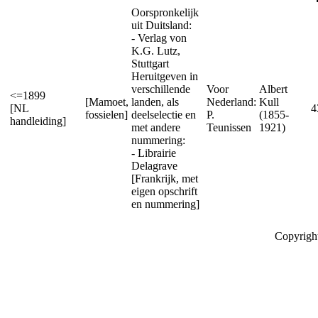
Oorspronkelijk
uit Duitsland:
- Verlag von
K.G. Lutz,
Stuttgart
Heruitgeven in
verschillende
Voor
Albert
<=1899
[Mamoet,
landen, als
Nederland:
Kull
[NL
4
fossielen]
deelselectie en
P.
(1855-
handleiding]
met andere
Teunissen
1921)
nummering:
- Librairie
Delagrave
[Frankrijk, met
eigen opschrift
en nummering]
Copyrigh