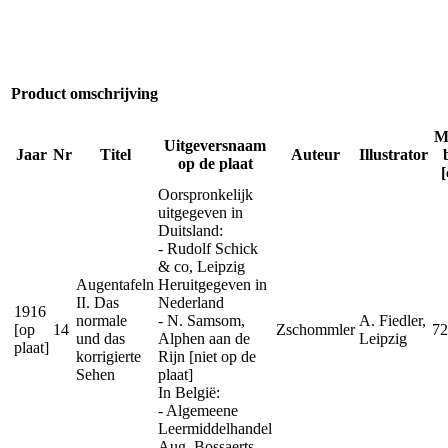
Product omschrijving
M
Uitgeversnaam
Jaar
Nr
Titel
Auteur
Illustrator
op de plaat
Oorspronkelijk
uitgegeven in
Duitsland:
- Rudolf Schick
& co, Leipzig
Augentafeln
Heruitgegeven in
II. Das
Nederland
1916
normale
- N. Samsom,
A. Fiedler,
[op
14
Zschommler
72
und das
Alphen aan de
Leipzig
plaat]
korrigierte
Rijn [niet op de
Sehen
plaat]
In België:
- Algemeene
Leermiddelhandel
Aug. Bossaerts