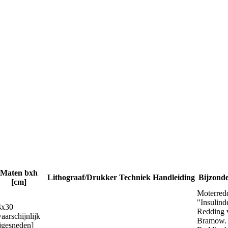
Maten bxh
Lithograaf/Drukker
Techniek
Handleiding
Bijzond
[cm]
Moterred
"Insulind
4x30
Redding 
aarschijnlijk
Bramow.
jgesneden]