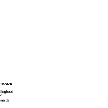
erheden
dingboot
e".
van de