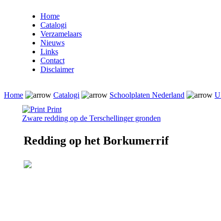
Home
Catalogi
Verzamelaars
Nieuws
Links
Contact
Disclaimer
Home
Catalogi
Schoolplaten Nederland
U
Print
Zware redding op de Terschellinger gronden
Redding op het Borkumerrif