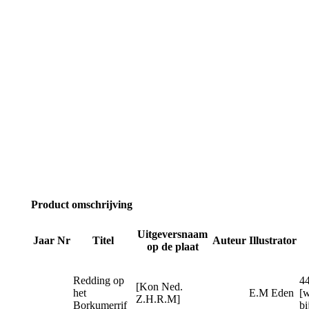
Product omschrijving
Uitgeversnaam
Jaar
Nr
Titel
Auteur
Illustrator
op de plaat
Redding op
4
[Kon Ned.
het
E.M Eden
[w
Z.H.R.M]
Borkumerrif
bi