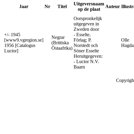
Uitgeversnaam
Jaar
Nr
Titel
Auteur
Illust
op de plaat
Oorspronkelijk
uitgegeven in
Zweden door
+/- 1945
- Esselte,
Negrar
[www9.vgregion.se]
Förlag; P.
Olle
(Brittiska
1956 [Catalogus
Norstedt och
Hagda
Östaafrika)
Luctor]
Söner Esselte
Heruitgegeven:
- Luctor N.V.
Baarn
Copyrigh