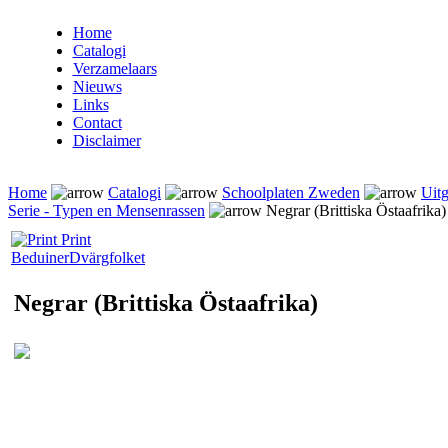
Home
Catalogi
Verzamelaars
Nieuws
Links
Contact
Disclaimer
Home
Catalogi
Schoolplaten Zweden
Uitg
Serie - Typen en Mensenrassen
Negrar (Brittiska Östaafrika)
Print
Beduiner
Dvärgfolket
Negrar (Brittiska Östaafrika)