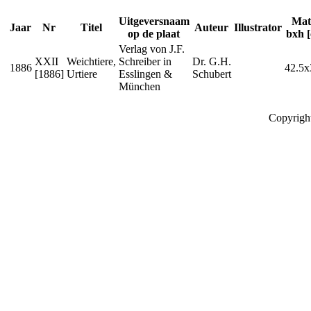
Uitgeversnaam
Mat
Jaar
Nr
Titel
Auteur
Illustrator
op de plaat
bxh 
Verlag von J.F.
XXII
Weichtiere,
Schreiber in
Dr. G.H.
1886
42.5x
[1886]
Urtiere
Esslingen &
Schubert
München
Copyrigh