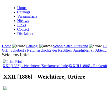
Home
Catalogi
Verzamelaars
Nieuws
Links
Contact
Disclaimer
Home
Catalogi
Schoolplaten Duitsland
Ui
G.H. Schubert's Naturgeschichte der Reptilien, Amphibien (I. Abteilun
Weichtiere, Urtiere
Print
XXI [1886] - Weichtiere [Steekmossel links]
XXIII [1886] - Rankenfü
XXII [1886] - Weichtiere, Urtiere