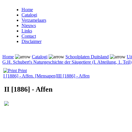
Home
Catalogi
Verzamelaars
Nieuws
Links
Contact
Disclaimer
Home
Catalogi
Schoolplaten Duitsland
Ui
G.H. Schubert's Naturgeschichte der Säugetiere (I. Abteilung, 1. Teil)
Print
I [1886] - Affen. [Mensapen]
III [1886] - Affen
II [1886] - Affen