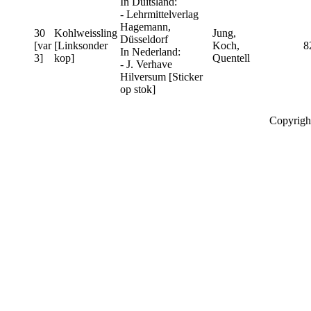
In Duitsland:
- Lehrmittelverlag
Hagemann,
30
Kohlweissling
Jung,
Düsseldorf
[var
[Linksonder
Koch,
8
In Nederland:
3]
kop]
Quentell
- J. Verhave
Hilversum [Sticker
op stok]
Copyrigh