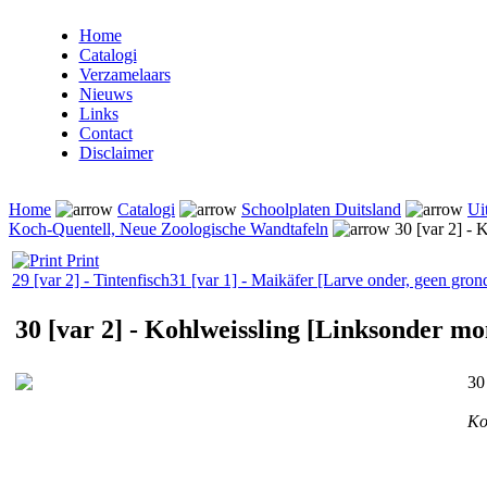
Home
Catalogi
Verzamelaars
Nieuws
Links
Contact
Disclaimer
Home
Catalogi
Schoolplaten Duitsland
Ui
Koch-Quentell, Neue Zoologische Wandtafeln
30 [var 2] - 
Print
29 [var 2] - Tintenfisch
31 [var 1] - Maikäfer [Larve onder, geen gro
30 [var 2] - Kohlweissling [Linksonder m
30
Ko