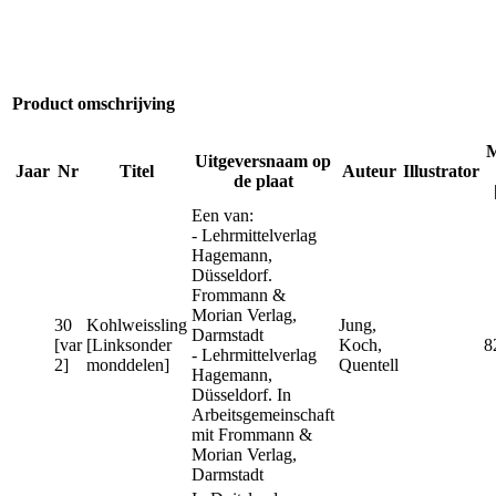
Product omschrijving
M
Uitgeversnaam op
Jaar
Nr
Titel
Auteur
Illustrator
de plaat
Een van:
- Lehrmittelverlag
Hagemann,
Düsseldorf.
Frommann &
Morian Verlag,
30
Kohlweissling
Jung,
Darmstadt
[var
[Linksonder
Koch,
8
- Lehrmittelverlag
2]
monddelen]
Quentell
Hagemann,
Düsseldorf. In
Arbeitsgemeinschaft
mit Frommann &
Morian Verlag,
Darmstadt