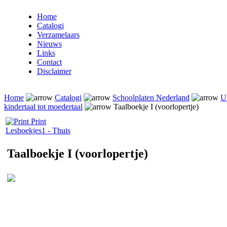
Home
Catalogi
Verzamelaars
Nieuws
Links
Contact
Disclaimer
Home
Catalogi
Schoolplaten Nederland
Ui
kindertaal tot moedertaal
Taalboekje I (voorlopertje)
Print
Lesboekjes
1 - Thuis
Taalboekje I (voorlopertje)