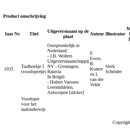
Product omschrijving
M
Uitgeversnaam op de
Jaar
Nr
Titel
Auteur
Illustrator
plaat
Oorspronkelijk in
Nederland:
F.
- J.B. Wolters
Evers,
Uitgeversmaatschappij
R.
Taalboekje I
NV - Groningen,
Sierk
1935
Kuitert
(voorlopertje)
Batavia
Schröder
en I.
In België:
van der
- Hubert Vaessen
Velde
Leermiddelen,
Antwerpen [sticker]
Voorloper
voor het
taalonderwijs
Copyrigh