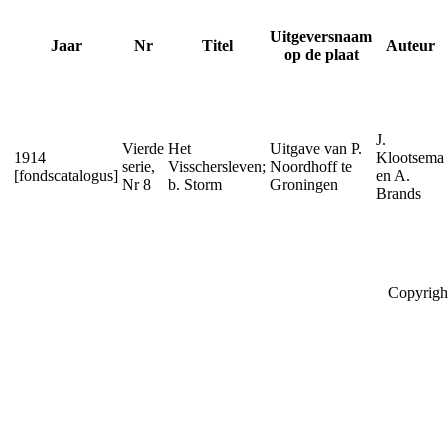
Uitgeversnaam
Jaar
Nr
Titel
Auteur
op de plaat
J.
Vierde
Het
Uitgave van P.
1914
Klootsema
serie,
Visschersleven;
Noordhoff te
[fondscatalogus]
en A.
Nr 8
b. Storm
Groningen
Brands
Copyrigh