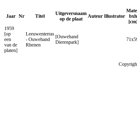
Mat
Uitgeversnaam
Jaar
Nr
Titel
Auteur
Illustrator
bxh
op de plaat
[cm
1959
[op
Leeuwenterras
[Ouwehand
een
- Ouwehand
71x5
Dierenpark]
van de
Rhenen
platen]
Copyrigh