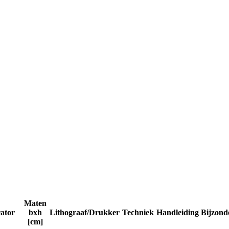
Maten
rator
bxh
Lithograaf/Drukker
Techniek
Handleiding
Bijzond
[cm]