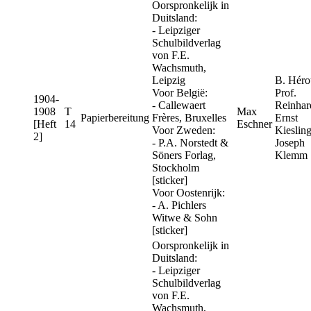
Oorspronkelijk in
Duitsland:
- Leipziger
Schulbildverlag
von F.E.
Wachsmuth,
Leipzig
B. Héro
Voor België:
Prof.
1904-
- Callewaert
Reinhar
1908
T
Max
Papierbereitung
Frères, Bruxelles
Ernst
[Heft
14
Eschner
Voor Zweden:
Kiesling
2]
- P.A. Norstedt &
Joseph
Söners Forlag,
Klemm
Stockholm
[sticker]
Voor Oostenrijk:
- A. Pichlers
Witwe & Sohn
[sticker]
Oorspronkelijk in
Duitsland:
- Leipziger
Schulbildverlag
von F.E.
Wachsmuth,