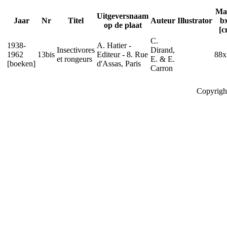
Ma
Uitgeversnaam
Jaar
Nr
Titel
Auteur
Illustrator
b
op de plaat
[c
C.
1938-
A. Hatier -
Insectivores
Dirand,
1962
13bis
Editeur - 8. Rue
88x
et rongeurs
E. & E.
[boeken]
d'Assas, Paris
Carron
Copyrigh