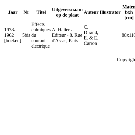
Mate
Uitgeversnaam
Jaar
Nr
Titel
Auteur
Illustrator
bxh
op de plaat
[cm]
Effects
C.
1938-
chimiques
A. Hatier -
Dirand,
1962
5bis
du
Editeur - 8. Rue
88x11
E. & E.
[boeken]
courant
d'Assas, Paris
Carron
electrique
Copyrigh