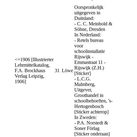
Oorspronkelijk
uitgegeven in
Duitsland:
- C. C. Meinhold &
Söhne, Dresden
In Nederland:
- Retels bureau
voor
schoolinstallatie
Rijswijk -
<=1906 [Illustrierter
Emmastraat 11 -
Lehrmittelkatalog,
Rijswijk (Z.H.)
F.A. Brockhaus
31
Löwe
[Sticker]
Verlag Leipzig,
- L.C.G.
1906]
Malmberg,
Uitgever,
Groothandel in
schoolbehoeften, 's-
Hertogenbosch
[Sticker achterop]
In Zweden:
- P.A. Norstedt &
Soner Förlag
[Sticker onderaan]