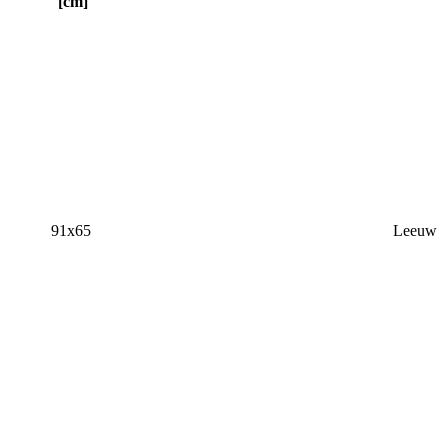
[cm]
91x65
Leeuw