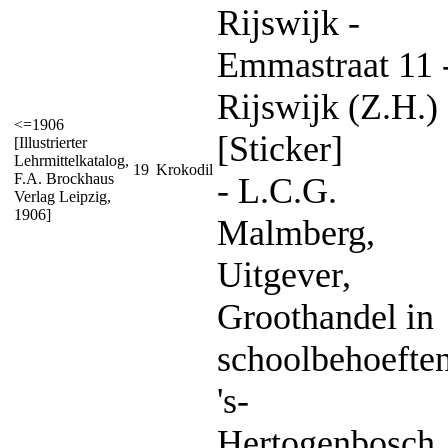
Rijswijk -
Emmastraat 11 
Rijswijk (Z.H.)
<=1906
[Sticker]
[Illustrierter
Lehrmittelkatalog,
19
Krokodil
F.A. Brockhaus
- L.C.G.
Verlag Leipzig,
1906]
Malmberg,
Uitgever,
Groothandel in
schoolbehoeften
's-
Hertogenbosch