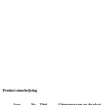
Product omschrijving
Jaar
Nr
Titel
Uitgeversnaam op de plaat