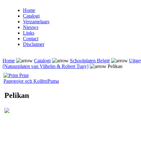
Home
Catalogi
Verzamelaars
Nieuws
Links
Contact
Disclaimer
Home
Catalogi
Schoolplaten België
Uitge
[Natuurplaten van Vilhelm & Robert Tupy]
Pelikan
Print
Papegojor och Kolibri
Puma
Pelikan