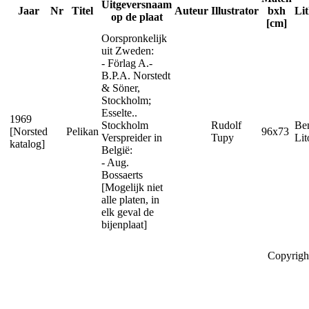
Uitgeversnaam
Jaar
Nr
Titel
Auteur
Illustrator
bxh
Li
op de plaat
[cm]
Oorspronkelijk
uit Zweden:
- Förlag A.-
B.P.A. Norstedt
& Söner,
Stockholm;
Esselte..
1969
Stockholm
Rudolf
Be
[Norsted
Pelikan
96x73
Verspreider in
Tupy
Lit
katalog]
België:
- Aug.
Bossaerts
[Mogelijk niet
alle platen, in
elk geval de
bijenplaat]
Copyrigh