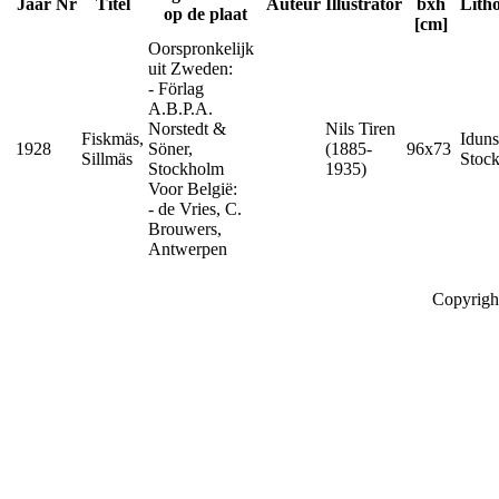
Jaar
Nr
Titel
Auteur
Illustrator
bxh
Lith
op de plaat
[cm]
Oorspronkelijk
uit Zweden:
- Förlag
A.B.P.A.
Norstedt &
Nils Tiren
Fiskmäs,
Iduns
1928
Söner,
(1885-
96x73
Sillmäs
Stoc
Stockholm
1935)
Voor België:
- de Vries, C.
Brouwers,
Antwerpen
Copyrigh