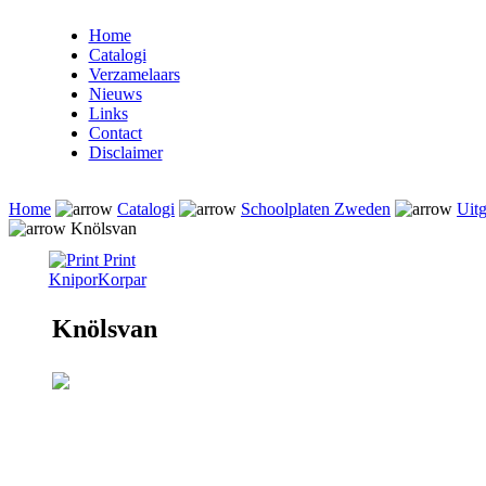
Home
Catalogi
Verzamelaars
Nieuws
Links
Contact
Disclaimer
Home
Catalogi
Schoolplaten Zweden
Uitg
Knölsvan
Print
Knipor
Korpar
Knölsvan