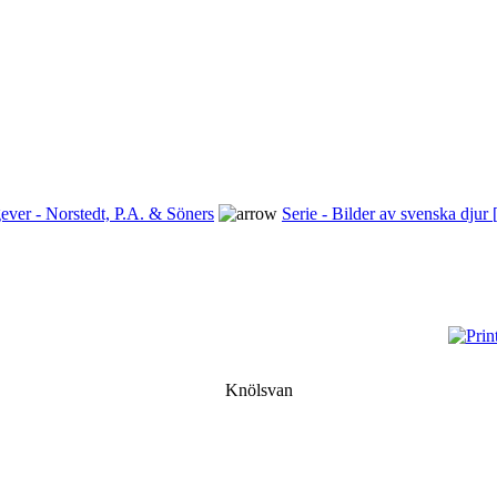
ever - Norstedt, P.A. & Söners
Serie - Bilder av svenska djur 
Knölsvan