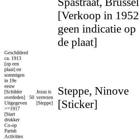
Spastraat, Brussel
[Verkoop in 1952
geen indicatie op
de plaat]
Geschilderd
ca. 1913
[op een
plaat] en
sommigen
in 19e
eeuw
Steppe, Ninove
[Schilder
Jezus is
overleden]
50
verrezen
[Sticker]
Uitgegeven
[Steppe]
>=1917
[Start
drukker
Co-op
Parish
Activities