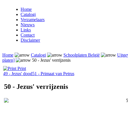
Home
Catalogi
Verzamelaars
Nieuws
Links
Contact
Disclaimer
Home
Catalogi
Schoolplaten België
Uitge
platen]
50 - Jezus' verrijzenis
Print
49 - Jezus' dood
51 - Primaat van Petrus
50 - Jezus' verrijzenis
5