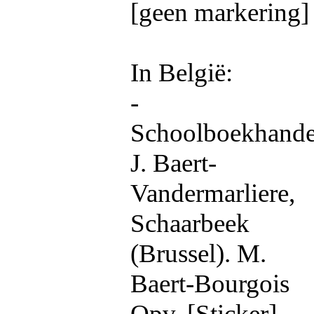
[geen markering]
In België:
-
Schoolboekhande
J. Baert-
Vandermarliere,
Schaarbeek
(Brussel). M.
Baert-Bourgois
Opv. [Sticker]