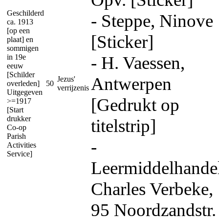
Geschilderd
- Steppe, Ninove
ca. 1913
[op een
[Sticker]
plaat] en
sommigen
in 19e
- H. Vaessen,
eeuw
[Schilder
Antwerpen
Jezus'
overleden]
50
verrijzenis
Uitgegeven
[Gedrukt op
>=1917
[Start
drukker
titelstrip]
Co-op
Parish
-
Activities
Service]
Leermiddelhande
Charles Verbeke,
95 Noordzandstr.