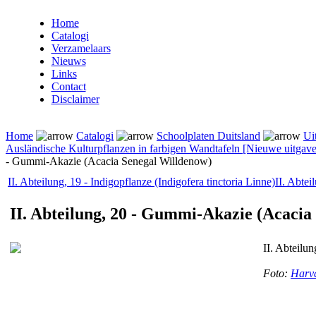
Home
Catalogi
Verzamelaars
Nieuws
Links
Contact
Disclaimer
Home
Catalogi
Schoolplaten Duitsland
Ui
Ausländische Kulturpflanzen in farbigen Wandtafeln [Nieuwe uitgave,
- Gummi-Akazie (Acacia Senegal Willdenow)
II. Abteilung, 19 - Indigopflanze (Indigofera tinctoria Linne)
II. Abtei
II. Abteilung, 20 - Gummi-Akazie (Acacia
II. Abteilu
Foto:
Harva