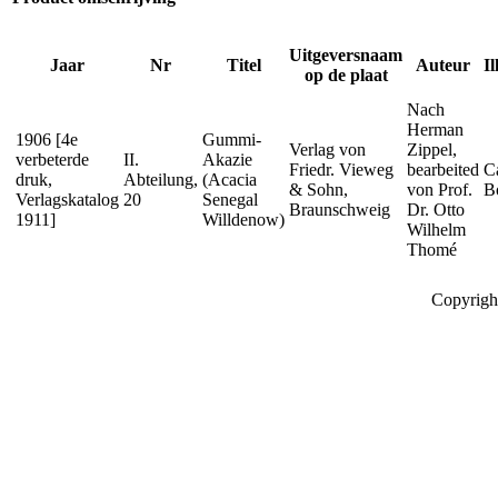
Uitgeversnaam
Jaar
Nr
Titel
Auteur
Il
op de plaat
Nach
Herman
1906 [4e
Gummi-
Verlag von
Zippel,
verbeterde
II.
Akazie
Friedr. Vieweg
bearbeited
C
druk,
Abteilung,
(Acacia
& Sohn,
von Prof.
B
Verlagskatalog
20
Senegal
Braunschweig
Dr. Otto
1911]
Willdenow)
Wilhelm
Thomé
Copyrigh