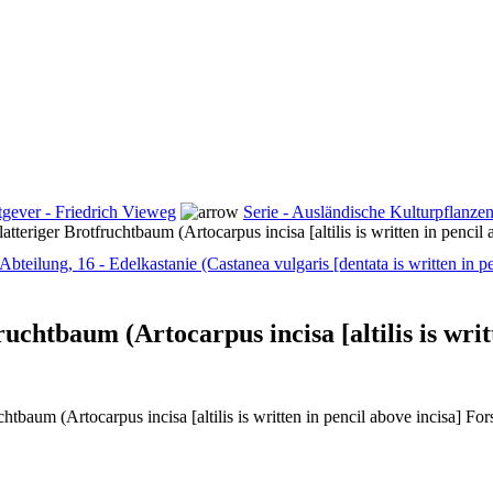
tgever - Friedrich Vieweg
Serie - Ausländische Kulturpflanzen
latteriger Brotfruchtbaum (Artocarpus incisa [altilis is written in pencil 
. Abteilung, 16 - Edelkastanie (Castanea vulgaris [dentata is written in p
fruchtbaum (Artocarpus incisa [altilis is wri
chtbaum (Artocarpus incisa [altilis is written in pencil above incisa] For