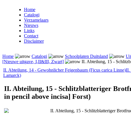
Home
Catalogi
Verzamelaars
Nieuws
Links
Contact
Disclaimer
Home
Catalogi
Schoolplaten Duitsland
Ui
[Nieuwe uitgave, I,II&III, Zwart]
II. Abteilung, 15 - Schlitzb
II. Abteilung, 14 - Gewohnlicher Feigenbaum (Ficus carica Linne)
II
Lamarck)
II. Abteilung, 15 - Schlitzblatteriger Brot
in pencil above incisa] Forst)
II. Abteilung, 15 - Schlitzblatteriger Brotfru