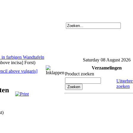
 in farbigen Wandtafeln
Saturday 08 August 2026
above incisa] Forst)
Verzamelingen
encil above vulgaris]
Product zoeken
Uitgebre
zoeken
tten
st)