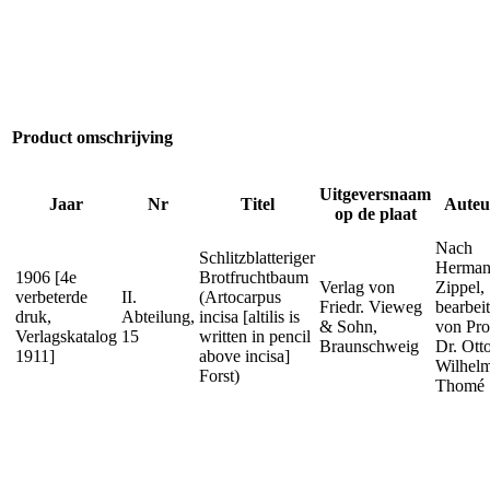
Product omschrijving
Uitgeversnaam
Jaar
Nr
Titel
Auteu
op de plaat
Nach
Schlitzblatteriger
Herma
1906 [4e
Brotfruchtbaum
Verlag von
Zippel,
verbeterde
II.
(Artocarpus
Friedr. Vieweg
bearbei
druk,
Abteilung,
incisa [altilis is
& Sohn,
von Pro
Verlagskatalog
15
written in pencil
Braunschweig
Dr. Ott
1911]
above incisa]
Wilhel
Forst)
Thomé