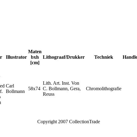
Maten
r
Illustrator
bxh
Lithograaf/Drukker
Techniek
Handle
[cm]
n
Lith. Art. Inst. Von
ted
Carl
58x74
C. Bollmann, Gera,
Chromolithografie
f.
Bollmann
Reuss
o
m
Copyright 2007 CollectionTrade