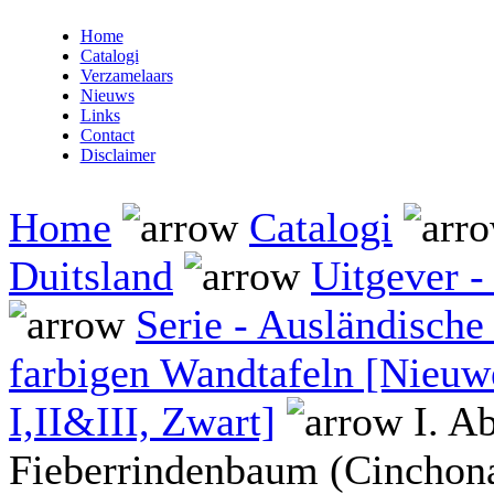
Home
Catalogi
Verzamelaars
Nieuws
Links
Contact
Disclaimer
Home
Catalogi
Duitsland
Uitgever -
Serie - Ausländische
farbigen Wandtafeln [Nieuw
I,II&III, Zwart]
I. Ab
Fieberrindenbaum (Cinchona