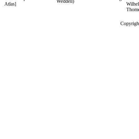
Weddell)
Atlas]
Wilhe
Thom
Copyrigh