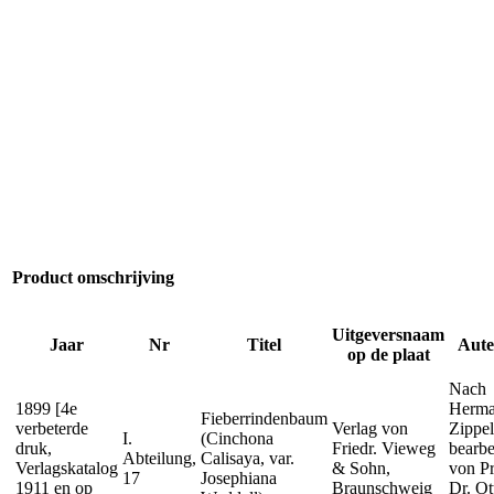
Product omschrijving
Uitgeversnaam
Jaar
Nr
Titel
Aute
op de plaat
Nach
1899 [4e
Herm
Fieberrindenbaum
verbeterde
Verlag von
Zippel
I.
(Cinchona
druk,
Friedr. Vieweg
bearbe
Abteilung,
Calisaya, var.
Verlagskatalog
& Sohn,
von Pr
17
Josephiana
1911 en op
Braunschweig
Dr. Ot