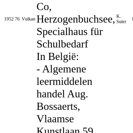
Co,
Herzogenbuchsee,
K.
1952
76
Vulkan
Suter
Specialhaus für
Schulbedarf
In België:
- Algemene
leermiddelen
handel Aug.
Bossaerts,
Vlaamse
Kunstlaan 59,