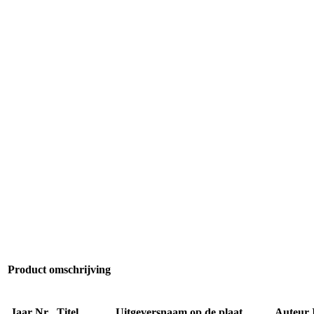
Product omschrijving
Jaar
Nr
Titel
Uitgeversnaam op de plaat
Auteur