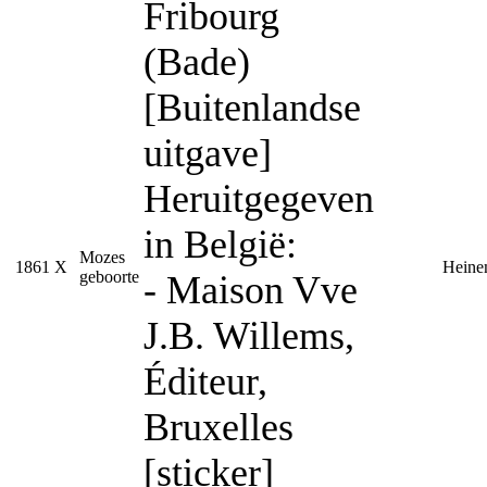
Fribourg
(Bade)
[Buitenlandse
uitgave]
Heruitgegeven
in België:
Mozes
1861
X
Heine
geboorte
- Maison Vve
J.B. Willems,
Éditeur,
Bruxelles
[sticker]