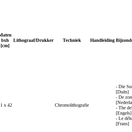
Maten
bxh
Lithograaf/Drukker
Techniek
Handleiding
Bijzond
[cm]
- Die Su
[Duits]
- De zo
[Nederla
1 x 42
Chromolithografie
- The de
[Engels]
- Le dél
[Frans]