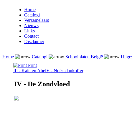
Home
Catalogi
Verzamelaars
Nieuws
Links
Contact
Disclaimer
Home
Catalogi
Schoolplaten België
Uitge
Print
III - Kaïn en Abel
V - Noë's dankoffer
IV - De Zondvloed