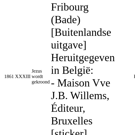
Fribourg
(Bade)
[Buitenlandse
uitgave]
Heruitgegeven
in België:
Jezus
1861
XXXIII
wordt
- Maison Vve
gekroond
J.B. Willems,
Éditeur,
Bruxelles
[sticker]