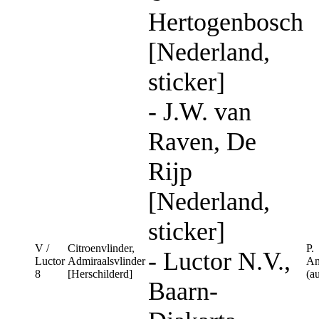
Hertogenbosch
[Nederland,
sticker]
- J.W. van
Raven, De
Rijp
[Nederland,
sticker]
V /
Citroenvlinder,
P.
- Luctor N.V.,
Luctor
Admiraalsvlinder
An
8
[Herschilderd]
(a
Baarn-