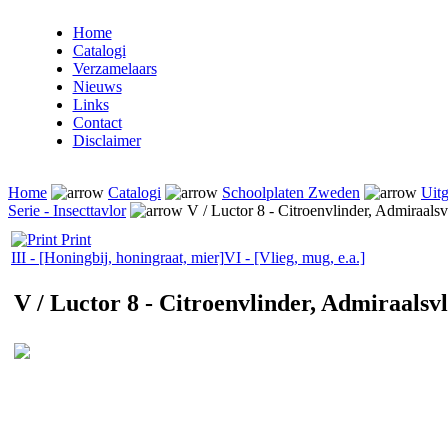
Home
Catalogi
Verzamelaars
Nieuws
Links
Contact
Disclaimer
Home
Catalogi
Schoolplaten Zweden
Uitg
Serie - Insecttavlor
V / Luctor 8 - Citroenvlinder, Admiraalsv
Print
III - [Honingbij, honingraat, mier]
VI - [Vlieg, mug, e.a.]
V / Luctor 8 - Citroenvlinder, Admiraalsv