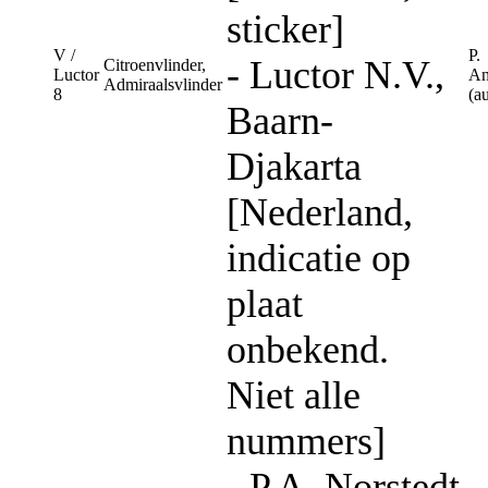
sticker]
V /
P.
- Luctor N.V.,
Citroenvlinder,
Luctor
An
Admiraalsvlinder
8
(a
Baarn-
Djakarta
[Nederland,
indicatie op
plaat
onbekend.
Niet alle
nummers]
- P.A. Norstedt