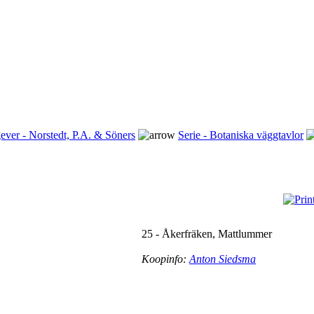
ever - Norstedt, P.A. & Söners
Serie - Botaniska väggtavlor
25 - Åkerfräken, Mattlummer
Koopinfo:
Anton Siedsma