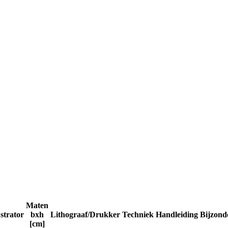
Maten
ustrator
bxh
Lithograaf/Drukker
Techniek
Handleiding
Bijzond
[cm]