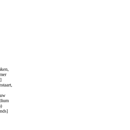
äken,
mer
]
staart,
auw
dium
m)
nds]