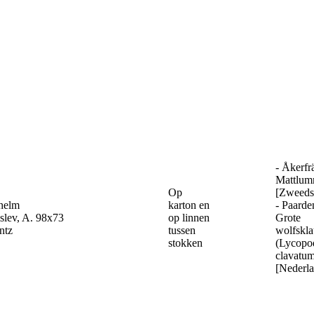
- Åkerfr
Mattlum
Op
[Zweeds
helm
karton en
- Paarden
slev, A.
98x73
op linnen
Grote
ntz
tussen
wolfskl
stokken
(Lycopo
clavatu
[Nederla