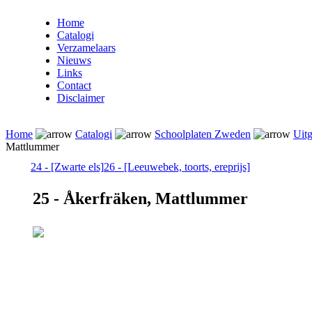
Home
Catalogi
Verzamelaars
Nieuws
Links
Contact
Disclaimer
Home
Catalogi
Schoolplaten Zweden
Uitg
Mattlummer
24 - [Zwarte els]
26 - [Leeuwebek, toorts, ereprijs]
25 - Åkerfräken, Mattlummer