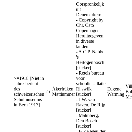
Oorspronkelijk
uit
Denemarken:
- Copyright by
Chr. Cato
Copenhagen
Heruitgegeven
in diverse
landen:
- A.C.P. Nabbe
's
Hertogenbosch
[sticker]
- Retels bureau
>=1918 [Niet in
voor
Jahresbericht
schoolinstallatie
Vil
des
Åkerfräken,
Rijswijk
Eugene
25
Bal
schweizerischen
Mattlummer
[sticker]
Warming
Me
Schulmuseums
- J.W. van
in Bern 1917]
Raven, De Rijp
[sticker]
- Malmberg,
Den Bosch
[sticker]
- B. de Meulder