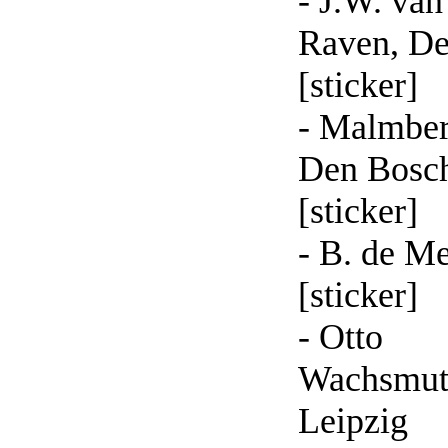
- J.W. van
Raven, De
[sticker]
- Malmber
Den Bosc
[sticker]
- B. de M
[sticker]
- Otto
Wachsmut
Leipzig