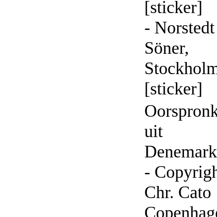
[sticker]
- Norsted
Söner,
Stockhol
[sticker]
Oorspronk
uit
Denemark
- Copyrig
Chr. Cato
Copenhag