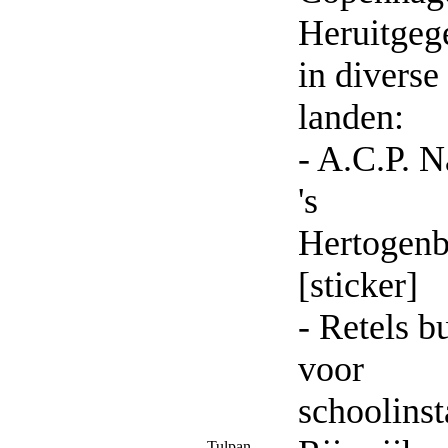
Heruitgeg
in diverse
landen:
- A.C.P. 
's
Hertogen
[sticker]
- Retels b
voor
schoolinst
Tulpan,