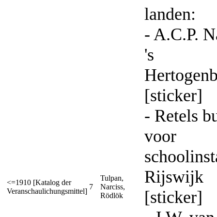
landen:
- A.C.P. 
's
Hertogen
[sticker]
- Retels b
voor
schoolinst
Rijswijk
Tulpan,
<=1910 [Katalog der
7
Narciss,
Veranschaulichungsmittel]
[sticker]
Rödlök