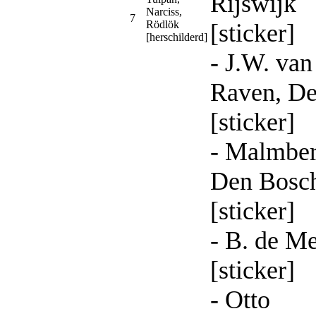
Rijswijk
Narciss,
7
Rödlök
[sticker]
[herschilderd]
- J.W. van
Raven, De
[sticker]
- Malmber
Den Bosc
[sticker]
- B. de M
[sticker]
- Otto