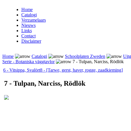
Home
Catalogi
Verzamelaars
Nieuws
Links
Contact
Disclaimer
Home
Catalogi
Schoolplaten Zweden
Uitg
Serie - Botaniska väggtavlor
7 - Tulpan, Narciss, Rödlök
6 - Vitsippa, Svalört
8 - [Tarwe, gerst, haver, rogge, zaadkieming]
7 - Tulpan, Narciss, Rödlök