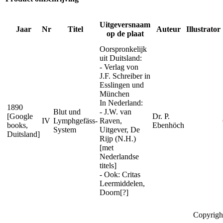
Uitgeversnaam
Jaar
Nr
Titel
Auteur
Illustrator
op de plaat
Oorspronkelijk
uit Duitsland:
- Verlag von
J.F. Schreiber in
Esslingen und
München
In Nederland:
1890
Blut und
- J.W. van
[Google
Dr. P.
IV
Lymphgefäss-
Raven,
books,
Ebenhöch
System
Uitgever, De
Duitsland]
Rijp (N.H.)
[met
Nederlandse
titels]
- Ook: Critas
Leermiddelen,
Doorn[?]
Copyrigh