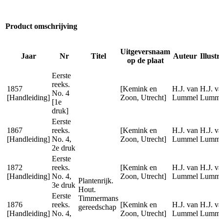
Product omschrijving
Uitgeversnaam
Jaar
Nr
Titel
Auteur
Illust
op de plaat
Eerste
reeks.
1857
[Kemink en
H.J. van
H.J. 
No. 4
[Handleiding]
Zoon, Utrecht]
Lummel
Lumm
[1e
druk]
Eerste
1867
reeks.
[Kemink en
H.J. van
H.J. 
[Handleiding]
No. 4,
Zoon, Utrecht]
Lummel
Lumm
2e druk
Eerste
1872
reeks.
[Kemink en
H.J. van
H.J. 
[Handleiding]
No. 4,
Zoon, Utrecht]
Lummel
Lumm
Plantenrijk.
3e druk
Hout.
Eerste
Timmermans
1876
reeks.
[Kemink en
H.J. van
H.J. 
gereedschap
[Handleiding]
No. 4,
Zoon, Utrecht]
Lummel
Lumm