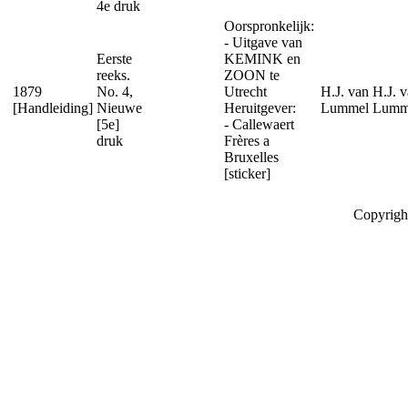
4e druk
Oorspronkelijk:
- Uitgave van
Eerste
KEMINK en
reeks.
ZOON te
1879
No. 4,
Utrecht
H.J. van
H.J. 
[Handleiding]
Nieuwe
Heruitgever:
Lummel
Lumm
[5e]
- Callewaert
druk
Frères a
Bruxelles
[sticker]
Copyrigh