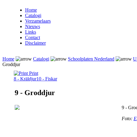
Home
Catalogi
Verzamelaars
Nieuws
Links
Contact
Disclaimer
Home
Catalogi
Schoolplaten Nederland
Ui
Groddjur
Print
8 - Kräldjur
10 - Fiskar
9 - Groddjur
9 - Gro
Foto:
E