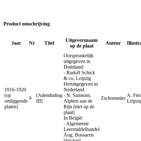
Product omschrijving
Uitgeversnaam
Jaar
Nr
Titel
Auteur
Illustr
op de plaat
Oorspronkelijk
uitgegeven in
Duitsland:
- Rudolf Schick
& co, Leipzig
Heruitgegeven in
1916-1920
Nederland
[op
[Ademhaling
- N. Samsom,
A. Fied
9
Zschommler
omliggende
III]
Alphen aan de
Leipzi
platen]
Rijn [niet op de
plaat]
In België:
- Algemeene
Leermiddelhandel
Aug. Bossaerts
[Sticker]