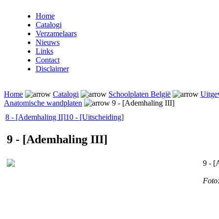
Home
Catalogi
Verzamelaars
Nieuws
Links
Contact
Disclaimer
Home
Catalogi
Schoolplaten België
Uitge
Anatomische wandplaten
9 - [Ademhaling III]
8 - [Ademhaling II]
10 - [Uitscheiding]
9 - [Ademhaling III]
9 - [
Foto