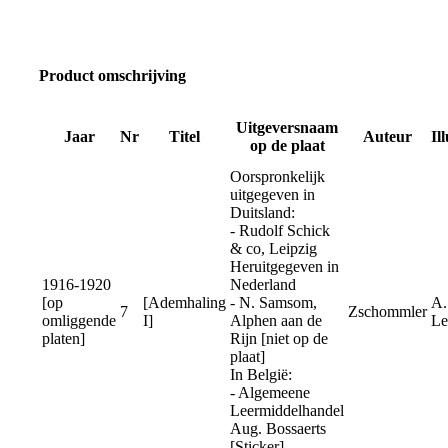
Product omschrijving
Uitgeversnaam
Jaar
Nr
Titel
Auteur
Il
op de plaat
Oorspronkelijk
uitgegeven in
Duitsland:
- Rudolf Schick
& co, Leipzig
Heruitgegeven in
1916-1920
Nederland
[op
[Ademhaling
- N. Samsom,
A.
7
Zschommler
omliggende
I]
Alphen aan de
Le
platen]
Rijn [niet op de
plaat]
In België:
- Algemeene
Leermiddelhandel
Aug. Bossaerts
[Sticker]