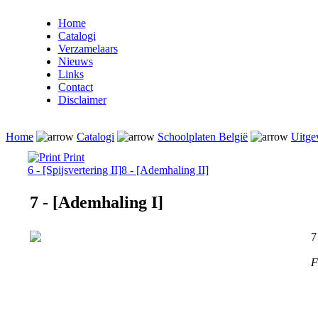
Home
Catalogi
Verzamelaars
Nieuws
Links
Contact
Disclaimer
Home
Catalogi
Schoolplaten België
Uitge
Print
6 - [Spijsvertering II]
8 - [Ademhaling II]
7 - [Ademhaling I]
7
F