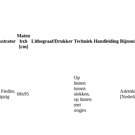
Maten
lustrator
bxh
Lithograaf/Drukker
Techniek
Handleiding
Bijzon
[cm]
Op
linnen
tussen
 Fiedler,
Ademha
68x95
stokken,
ipzig
[Nederl
op linnen
met
oogjes