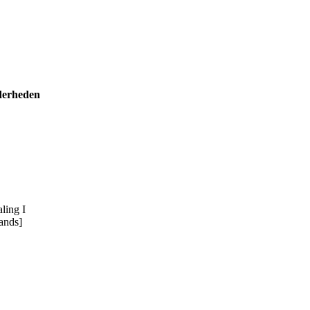
derheden
ling I
ands]