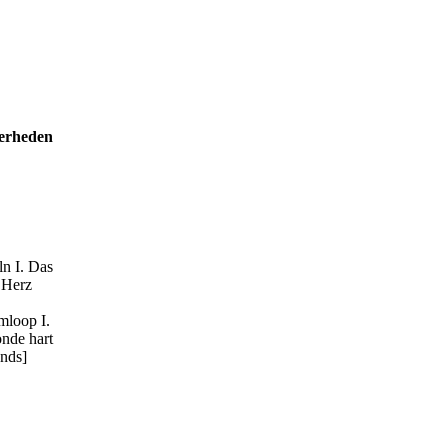
erheden
ln I. Das
 Herz
mloop I.
nde hart
nds]