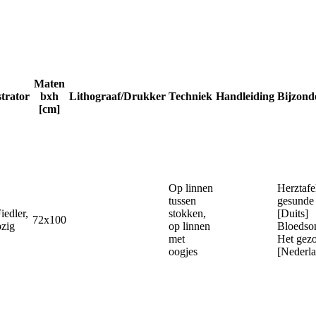
Maten
strator
bxh
Lithograaf/Drukker
Techniek
Handleiding
Bijzond
[cm]
Op linnen
Herztafe
tussen
gesunde
iedler,
stokken,
[Duits]
72x100
zig
op linnen
Bloedso
met
Het gezo
oogjes
[Nederla