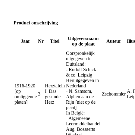
Product omschrijving
Uitgeversnaam
Jaar
Nr
Titel
Auteur
Illu
op de plaat
Oorspronkelijk
uitgegeven in
Duitsland:
- Rudolf Schick
& co, Leipzig
Heruitgegeven in
1916-1920
Herztafeln
Nederland
[op
I. Das
- N. Samsom,
A. F
3
Zschommler
omliggende
gesunde
Alphen aan de
Leip
platen]
Herz
Rijn [niet op de
plaat]
In België:
- Algemeene
Leermiddelhandel
Aug. Bossaerts
[Sticker]