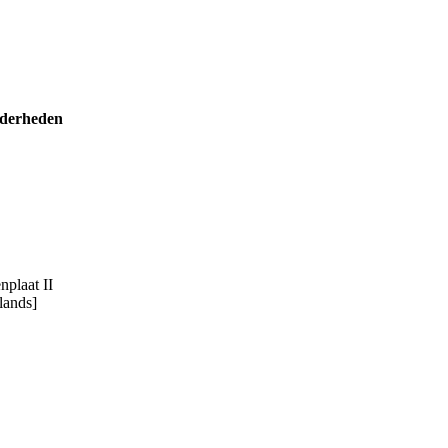
nderheden
nplaat II
lands]