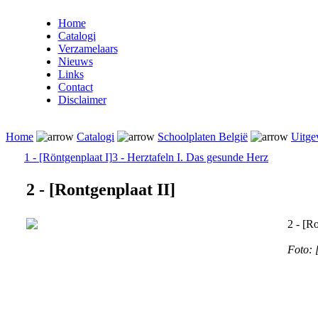
Home
Catalogi
Verzamelaars
Nieuws
Links
Contact
Disclaimer
Home
Catalogi
Schoolplaten België
Uitge
1 - [Röntgenplaat I]
3 - Herztafeln I. Das gesunde Herz
2 - [Rontgenplaat II]
2 - [Ro
Foto: 