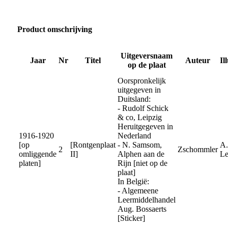
Product omschrijving
Uitgeversnaam
Jaar
Nr
Titel
Auteur
Il
op de plaat
Oorspronkelijk
uitgegeven in
Duitsland:
- Rudolf Schick
& co, Leipzig
Heruitgegeven in
1916-1920
Nederland
[op
[Rontgenplaat
- N. Samsom,
A.
2
Zschommler
omliggende
II]
Alphen aan de
Le
platen]
Rijn [niet op de
plaat]
In België:
- Algemeene
Leermiddelhandel
Aug. Bossaerts
[Sticker]