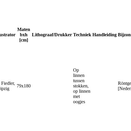
Maten
lustrator
bxh
Lithograaf/Drukker
Techniek
Handleiding
Bijzo
[cm]
Op
linnen
tussen
 Fiedler,
Röntge
79x180
stokken,
ipzig
[Neder
op linnen
met
oogjes