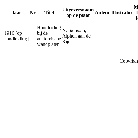
M
Uitgeversnaam
Jaar
Nr
Titel
Auteur
Illustrator
op de plaat
Handleiding
N. Samsom,
1916 [op
bij de
Alphen aan de
handleiding]
anatomische
Rijn
wandplaten
Copyrigh