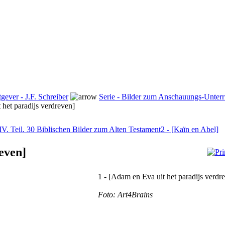
tgever - J.F. Schreiber
Serie - Bilder zum Anschauungs-Unterric
 het paradijs verdreven]
IV. Teil. 30 Biblischen Bilder zum Alten Testament
2 - [Kaïn en Abel]
even]
1 - [Adam en Eva uit het paradijs verdr
Foto: Art4Brains