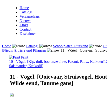
Home
Catalogi
Verzamelaars
Nieuws
Links
Contact
Disclaimer
Home
Catalogi
Schoolplaten Duitsland
Ui
[Nieuw]). Tiere und Pflanzen
11 - Vögel. [Ooievaar, Strui
Print
10 - Vögel. [Kip, duif, boerenzwaluw, Fazant, Pauw, Kalkoen]
1
Salamander, Krokodil]
11 - Vögel. [Ooievaar, Struisvogel, H
Wilde eend, Tamme gans]