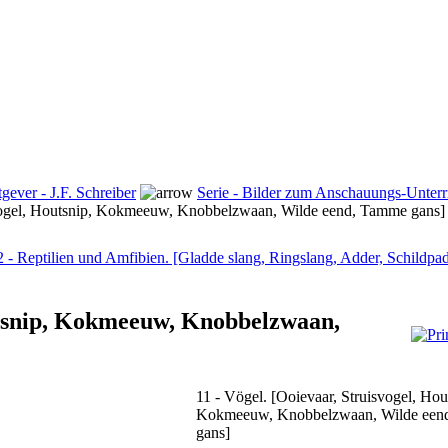
tgever - J.F. Schreiber
Serie - Bilder zum Anschauungs-Unterric
svogel, Houtsnip, Kokmeeuw, Knobbelzwaan, Wilde eend, Tamme gans]
2 - Reptilien und Amfibien. [Gladde slang, Ringslang, Adder, Schildpad
outsnip, Kokmeeuw, Knobbelzwaan,
11 - Vögel. [Ooievaar, Struisvogel, Hou
Kokmeeuw, Knobbelzwaan, Wilde een
gans]