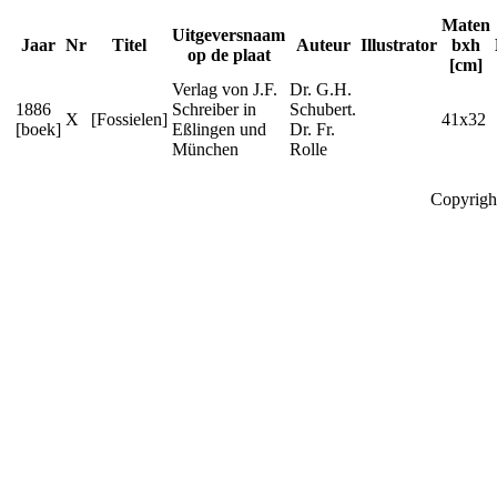
Maten
Uitgeversnaam
Jaar
Nr
Titel
Auteur
Illustrator
bxh
op de plaat
[cm]
Verlag von J.F.
Dr. G.H.
1886
Schreiber in
Schubert.
X
[Fossielen]
41x32
[boek]
Eßlingen und
Dr. Fr.
München
Rolle
Copyrigh