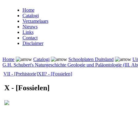
Home
Catalogi
Verzamelaars
Nieuws
Links
Contact
Disclaimer
Home
Catalogi
Schoolplaten Duitsland
Ui
G.H. Schubert's Naturgeschichte Geologie und Paläontologie (III. Abte
VII - [Prehistorie]
XII? - [Fossielen]
X - [Fossielen]