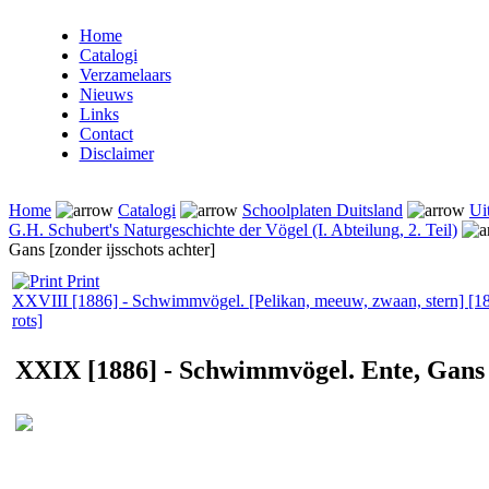
Home
Catalogi
Verzamelaars
Nieuws
Links
Contact
Disclaimer
Home
Catalogi
Schoolplaten Duitsland
Ui
G.H. Schubert's Naturgeschichte der Vögel (I. Abteilung, 2. Teil)
Gans [zonder ijsschots achter]
Print
XXVIII [1886] - Schwimmvögel. [Pelikan, meeuw, zwaan, stern] [1
rots]
XXIX [1886] - Schwimmvögel. Ente, Gans [