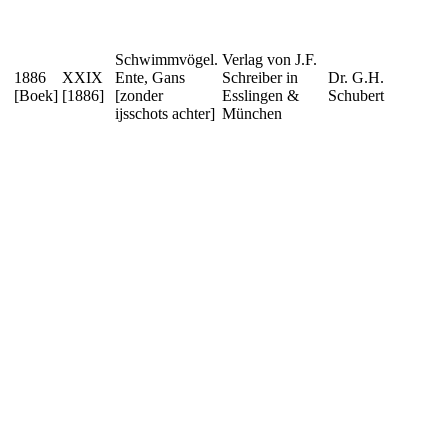
Schwimmvögel.
Verlag von J.F.
1886
XXIX
Ente, Gans
Schreiber in
Dr. G.H.
[Boek]
[1886]
[zonder
Esslingen &
Schubert
ijsschots achter]
München